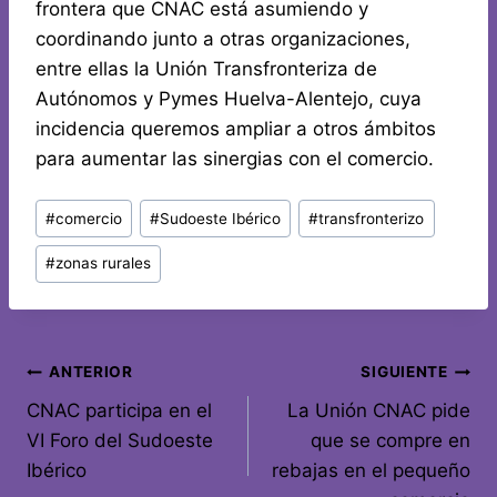
frontera que CNAC está asumiendo y
coordinando junto a otras organizaciones,
entre ellas la Unión Transfronteriza de
Autónomos y Pymes Huelva-Alentejo, cuya
incidencia queremos ampliar a otros ámbitos
para aumentar las sinergias con el comercio.
#
comercio
#
Sudoeste Ibérico
#
transfronterizo
#
zonas rurales
ANTERIOR
SIGUIENTE
CNAC participa en el
La Unión CNAC pide
VI Foro del Sudoeste
que se compre en
Ibérico
rebajas en el pequeño