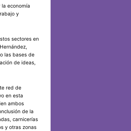
y la economía
Trabajo y
estos sectores en
o Hernández,
to las bases de
ación de ideas,
nte red de
vo en esta
bien ambos
onclusión de la
ndas, carnicerías
os y otras zonas