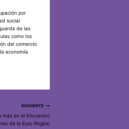
upación por
ad social
aguarda de las
mulas como los
ión del comercio
 la economía
SIGUIENTE
o más en el Encuentro
nes de la Euro Región