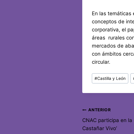
En las temáticas
conceptos de inte
corporativa, el pa
áreas rurales con
mercados de abast
con ámbitos cerca
circular.
#
Castilla y León
ANTERIOR
CNAC participa en la
Castañar Vivo’