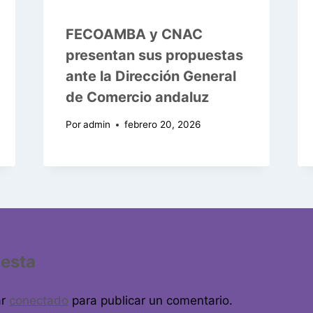
FECOAMBA y CNAC
presentan sus propuestas
ante la Dirección General
de Comercio andaluz
Por
admin
febrero 20, 2026
uesta
ar
conectado
para publicar un comentario.