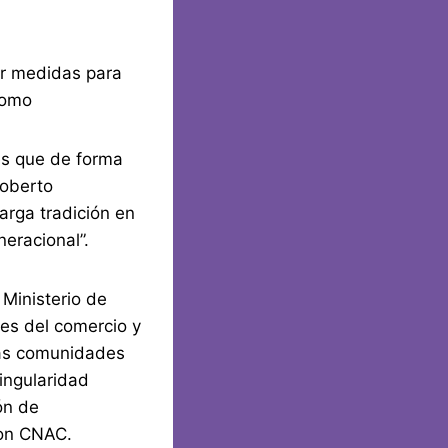
tar medidas para
 como
es que de forma
Roberto
arga tradición en
neracional”.
 Ministerio de
des del comercio y
rsas comunidades
singularidad
ón de
con CNAC.