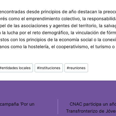
 encontradas desde principios de año destacan la preoc
rés como el emprendimiento colectivo, la responsabilid
pel de las asociaciones y agentes del territorio, la salv
 la lucha por el reto demográfico, la vinculación de fór
os con los principios de la economía social o la conex
nos como la hostelería, el cooperativismo, el turismo o
#
entidades locales
#
instituciones
#
reuniones
 campaña ‘Por un
CNAC participa un añ
Transfronterizo de Jóve