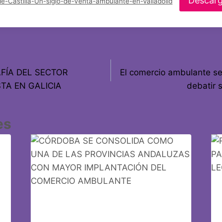
Descar
e-Castilla-Un-siglo-de-venta-ambulante-en-Valladolid
AFÍA DEL SECTOR
El comercio ambulante se
TA EN GALICIA
debatir s
es