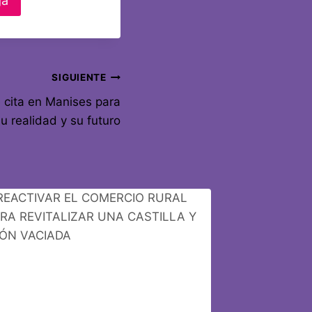
ga
SIGUIENTE
 cita en Manises para
u realidad y su futuro