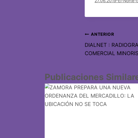
27.06.2019-El-Norte-d
ANTERIOR
DIALNET : RADIOGR
COMERCIAL MINORIS
Publicaciones Similar