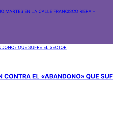
O MARTES EN LA CALLE FRANCISCO RIERA –
N CONTRA EL «ABANDONO» QUE SUF