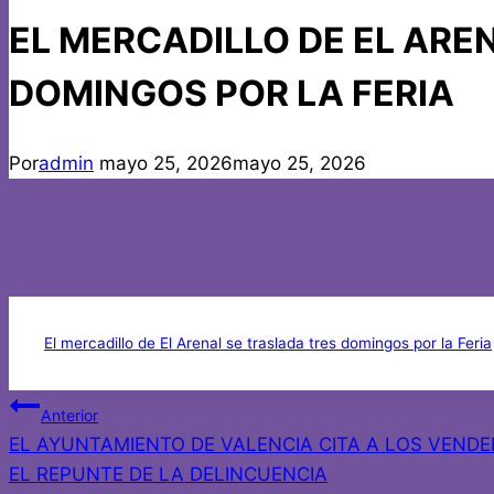
EL MERCADILLO DE EL ARE
DOMINGOS POR LA FERIA
Por
admin
mayo 25, 2026
mayo 25, 2026
El mercadillo de El Arenal se traslada tres domingos por la Feria
Navegación
Anterior
EL AYUNTAMIENTO DE VALENCIA CITA A LOS VEND
de
EL REPUNTE DE LA DELINCUENCIA