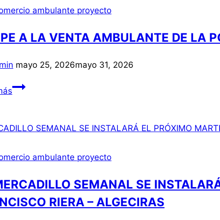
LA
omercio ambulante proyecto
CALLE
EN
PE A LA VENTA AMBULANTE DE LA P
SU
PRIMAVERA
min
mayo 25, 2026
mayo 31, 2026
CULTURAL
–
GOLPE
más
DIARIO
A
DE
LA
ALICANTE
VENTA
AMBULANTE
DE
omercio ambulante proyecto
LA
POLICÍA
MERCADILLO SEMANAL SE INSTALARÁ
LOCAL
NCISCO RIERA – ALGECIRAS
EN
SU