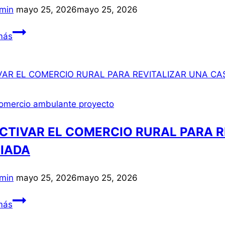
min
mayo 25, 2026
mayo 25, 2026
EMINENCIA
EL
más
MERCADILLO
SEMANAL
SE
INSTALARÁ
EL
omercio ambulante proyecto
PRÓXIMO
MARTES
CTIVAR EL COMERCIO RURAL PARA R
EN
IADA
LA
CALLE
min
mayo 25, 2026
mayo 25, 2026
FRANCISCO
RIERA
REACTIVAR
más
–
EL
ALGECIRAS