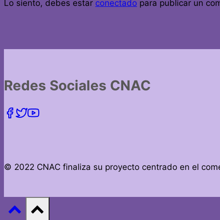
Lo siento, debes estar
conectado
para publicar un com
PÚBLICO
Y
VENTA
AMBULANTE
DE
AMOREBIETA-
Redes Sociales CNAC
ETXANO
© 2022 CNAC finaliza su proyecto centrado en el comer