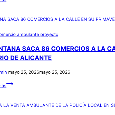
VENDEDORES
AMBULANTES
SE
UNEN
CONTRA
omercio ambulante proyecto
EL
«ABANDONO»
NTANA SACA 86 COMERCIOS A LA CA
QUE
RIO DE ALICANTE
SUFRE
EL
min
mayo 25, 2026
mayo 25, 2026
SECTOR
QUINTANA
más
SACA
86
COMERCIOS
A