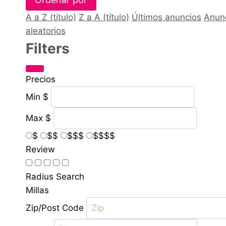
A a Z (título)
Z a A (título)
Últimos anuncios
Anun
aleatorios
Filters
Precios
Min
$
Max
$
$
$$
$$$
$$$$
Review
Radius Search
Millas
Zip/Post Code