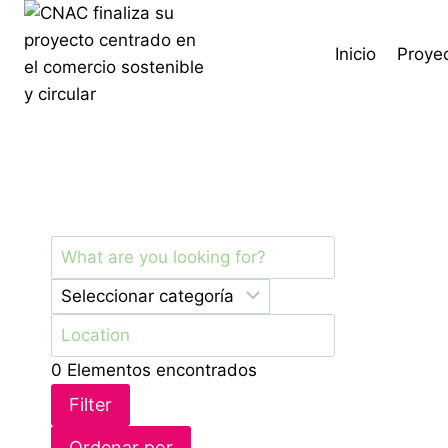
Inicio
Proye
Ubicación única
0
Elementos encontrados
Filter
Ordenar por