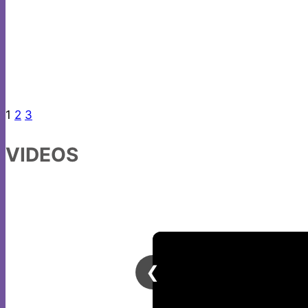
Gran paso para regular la venta de ropa d
El Ayuntamiento...
Leer más
1
2
3
VIDEOS
❮